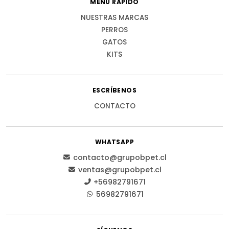
MENÚ RÁPIDO
NUESTRAS MARCAS
PERROS
GATOS
KITS
ESCRÍBENOS
CONTACTO
WHATSAPP
contacto@grupobpet.cl
ventas@grupobpet.cl
+56982791671
56982791671